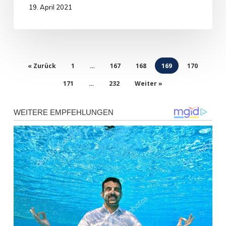
19. April 2021
« Zurück
1
…
167
168
169
170
171
…
232
Weiter »