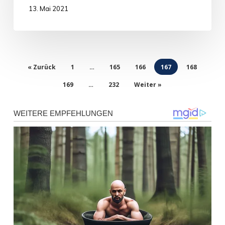
13. Mai 2021
« Zurück
1
…
165
166
167
168
169
…
232
Weiter »